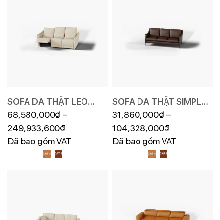
SOFA DA THẬT LEO
SOFA DA THẬT SIMPLE
FE04
68,580,000
₫
–
F010
31,860,000
₫
–
249,933,600
₫
104,328,000
₫
Đã bao gồm VAT
Đã bao gồm VAT