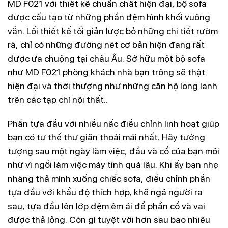
MD F021 với
thiết kế chuẩn chất hiện đại
, bộ sofa
được cấu tạo từ những phần đệm hình khối vuông
vắn. Lối thiết kế tối giản lược bỏ những chi tiết rườm
rà, chỉ có những đường nét cơ bản hiện đang rất
được ưa chuộng tại châu Âu. Sở hữu một bộ sofa
như MD F021 phòng khách nhà bạn trông sẽ thật
hiện đại và thời thượng như những căn hộ long lanh
trên các tạp chí nội thất..
Phần tựa đầu với nhiều nấc điều chỉnh linh hoạt
giúp
bạn có tư thế thư giãn thoải mái nhất. Hãy tưởng
tượng sau một ngày làm việc, đầu và cổ của bạn mỏi
nhừ vì ngồi làm việc máy tính quá lâu. Khi ấy bạn nhẹ
nhàng thả mình xuống chiếc sofa, điều chỉnh phần
tựa đầu với khẩu độ thích hợp, khẽ ngả người ra
sau, tựa đầu lên lớp đệm êm ái để phần cổ và vai
được thả lỏng. Còn gì tuyệt vời hơn sau bao nhiêu