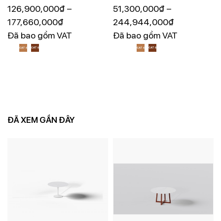
F028
126,900,000
₫
–
F029
51,300,000
₫
–
177,660,000
₫
244,944,000
₫
Đã bao gồm VAT
Đã bao gồm VAT
ĐÃ XEM GẦN ĐÂY