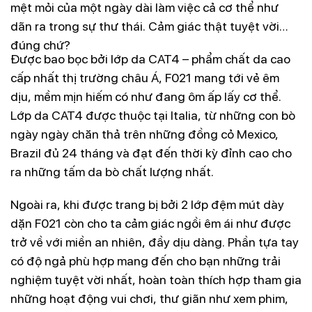
mệt mỏi của một ngày dài làm việc cả cơ thể như
dãn ra trong sự thư thái. Cảm giác thật tuyệt vời
đúng chứ?
Được bao bọc bởi lớp da
CAT4
– phẩm chất da cao
cấp nhất thị trường châu Á, F021 mang tới vẻ
êm
dịu, mềm mịn
hiếm có như đang ôm ấp lấy cơ thể.
Lớp da CAT4 được thuộc tại Italia, từ những con bò
ngày ngày chăn thả trên những đồng cỏ Mexico,
Brazil đủ 24 tháng và đạt đến thời kỳ đỉnh cao cho
ra những tấm da bò chất lượng nhất.
Ngoài ra, khi được trang bị bởi
2 lớp đệm mút dày
dặn
F021 còn cho ta cảm giác ngồi êm ái như được
trở về với miền an nhiên, đầy dịu dàng. Phần tựa tay
có độ ngả phù hợp mang đến cho bạn những trải
nghiệm tuyệt vời nhất, hoàn toàn thích hợp tham gia
những hoạt động vui chơi, thư giãn như xem phim,