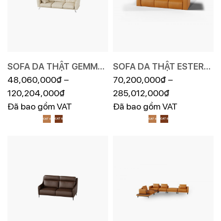
SOFA DA THẬT GEMMA
SOFA DA THẬT ESTEREL
F019
48,060,000
₫
–
EE87
70,200,000
₫
–
120,204,000
₫
285,012,000
₫
Đã bao gồm VAT
Đã bao gồm VAT