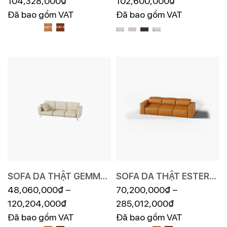
104,328,000
₫
102,600,000
₫
Đã bao gồm VAT
Đã bao gồm VAT
SOFA DA THẬT GEMMA
SOFA DA THẬT ESTEREL
F019
48,060,000
₫
–
EE87
70,200,000
₫
–
120,204,000
₫
285,012,000
₫
Đã bao gồm VAT
Đã bao gồm VAT