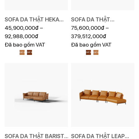
SOFA DA THẬT HEKA
SOFA DA THẬT
F006
45,900,000
₫
–
DELICATO F032
75,600,000
₫
–
92,988,000
₫
379,512,000
₫
Đã bao gồm VAT
Đã bao gồm VAT
SOFA DA THẬT BARISTA
SOFA DA THẬT LEAP