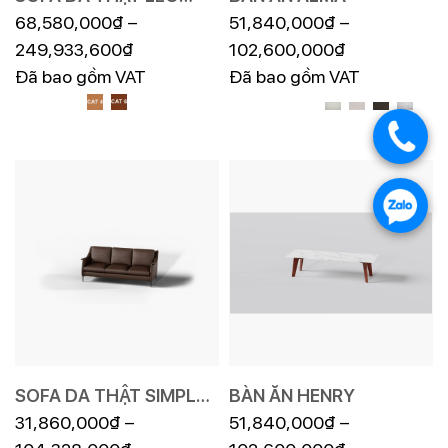
FE04
68,580,000
₫
–
51,840,000
₫
–
249,933,600
₫
102,600,000
₫
Đã bao gồm VAT
Đã bao gồm VAT
SOFA DA THẬT SIMPLE
BÀN ĂN HENRY
F010
31,860,000
₫
–
51,840,000
₫
–